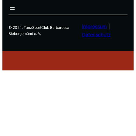
Impressum
|
© 2024: TanzSportClub Barbarossa
Biebergemünd e. V.
Datenschutz