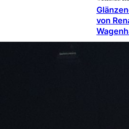
Glänze
von Ren
Wagenh